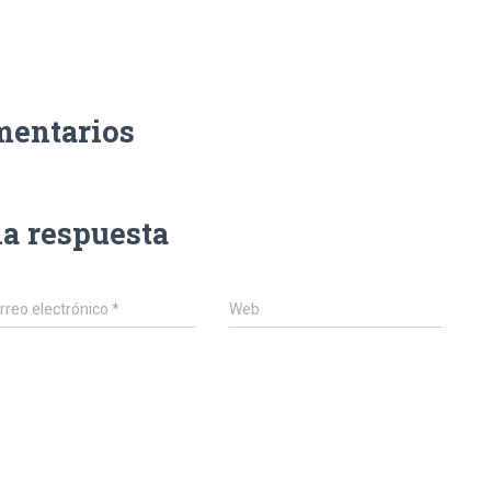
mentarios
na respuesta
rreo electrónico
*
Web