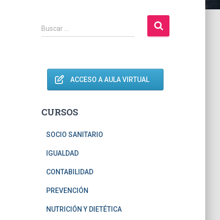
B
Buscar …
u
s
c
a
r
ACCESO A AULA VIRTUAL
:
CURSOS
SOCIO SANITARIO
IGUALDAD
CONTABILIDAD
PREVENCIÓN
NUTRICIÓN Y DIETÉTICA