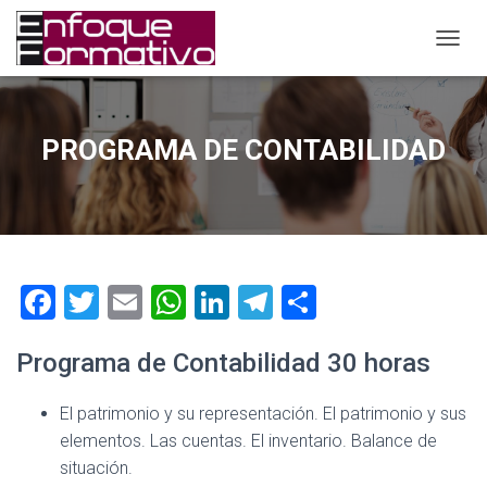
C
A
M
B
I
PROGRAMA DE CONTABILIDAD
A
R
M
O
D
O
D
F
T
E
W
Li
T
C
E
N
a
wi
m
h
nk
el
o
A
Programa de Contabilidad 30 horas
ce
tt
ai
at
e
e
m
V
E
b
er
l
s
dI
gr
p
G
El patrimonio y su representación. El patrimonio y sus
A
o
A
n
a
ar
elementos. Las cuentas. El inventario. Balance de
C
ok
p
m
tir
situación.
I