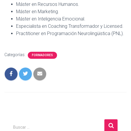
Ó
Máster en Recursos Humanos.
ok
p
m
tir
N
Máster en Marketing.
p
Máster en Inteligencia Emocional.
Especialista en Coaching Transformador y Licensed.
Practitioner en Programación Neurolingüistica (PNL).
Categorías:
FORMADORES
B
Buscar …