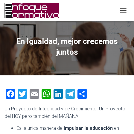
C
A
M
B
I
En Igualdad, mejor crecemos
A
R
juntos
M
O
D
O
D
E
N
F
T
E
W
Li
T
C
A
a
wi
m
h
nk
el
o
V
E
Un Proyecto de Integridad y de Crecimiento. Un Proyecto
ce
tt
ai
at
e
e
m
G
del HOY pero también del MAÑANA.
A
b
er
l
s
dI
gr
p
C
Es la única manera de
impulsar la educación
en
I
o
A
n
a
ar