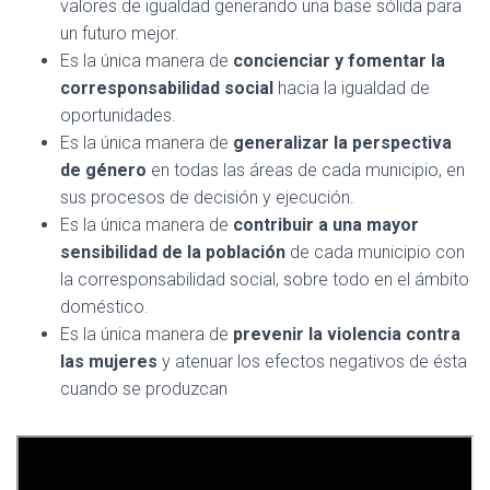
Ó
valores de igualdad generando una base sólida para
ok
p
m
tir
N
un futuro mejor.
p
Es la única manera de
concienciar y fomentar la
corresponsabilidad social
hacia la igualdad de
oportunidades.
Es la única manera de
generalizar la perspectiva
de género
en todas las áreas de cada municipio, en
sus procesos de decisión y ejecución.
Es la única manera de
contribuir a una mayor
sensibilidad de la población
de cada municipio con
la corresponsabilidad social, sobre todo en el ámbito
doméstico.
Es la única manera de
prevenir la violencia contra
las mujeres
y atenuar los efectos negativos de ésta
cuando se produzcan