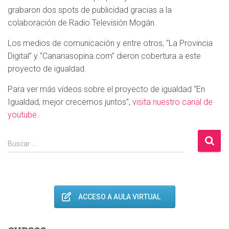
grabaron dos spots de publicidad gracias a la
colaboración de Radio Televisión Mogán.
Los medios de comunicación y entre otros, “La Provincia
Digital” y “Canariasopina.com” dieron cobertura a este
proyecto de igualdad.
Para ver más vídeos sobre el proyecto de igualdad “En
Igualdad, mejor crecemos juntos”,
visita nuestro canal de
youtube
.
B
Buscar …
u
s
c
a
r
ACCESO A AULA VIRTUAL
: