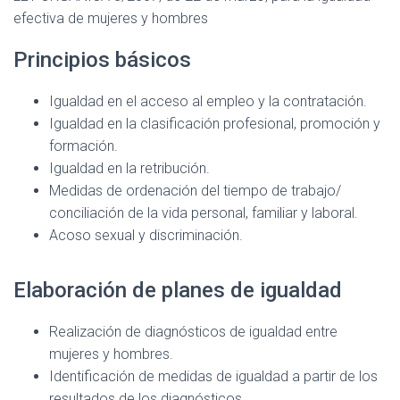
Ó
ok
p
m
tir
efectiva de mujeres y hombres
N
p
Principios básicos
Igualdad en el acceso al empleo y la contratación.
Igualdad en la clasificación profesional, promoción y
formación.
Igualdad en la retribución.
Medidas de ordenación del tiempo de trabajo/
conciliación de la vida personal, familiar y laboral.
Acoso sexual y discriminación.
Elaboración de planes de igualdad
Realización de diagnósticos de igualdad entre
mujeres y hombres.
Identificación de medidas de igualdad a partir de los
resultados de los diagnósticos.