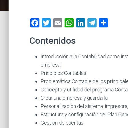
F
T
E
W
Li
T
C
a
wi
m
h
nk
el
o
Contenidos
ce
tt
ai
at
e
e
m
b
er
l
s
dI
gr
p
Introducción a la Contabilidad como ins
o
A
n
a
ar
empresa.
ok
p
m
tir
Principios Contables
p
Problemática Contable de los principal
Concepto y utilidad del programa Conta
Crear una empresa y guardarla
Personalización del sistema: impresora,
Estructura y configuración del Plan Gen
Gestión de cuentas.