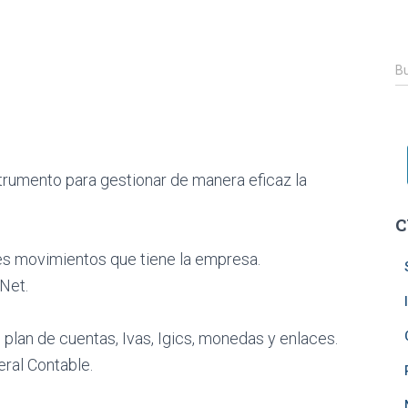
B
Bu
u
s
c
a
r
trumento para gestionar de manera eficaz la
:
C
es movimientos que tiene la empresa.
Net.
 plan de cuentas, Ivas, Igics, monedas y enlaces.
eral Contable.