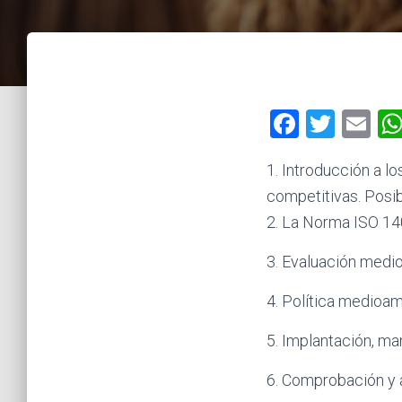
F
T
E
a
wi
m
1. Introducción a l
ce
tt
ai
competitivas. Posib
b
er
l
2. La Norma ISO 140
o
ok
3. Evaluación medio
4. Política medioam
5. Implantación, m
6. Comprobación y 