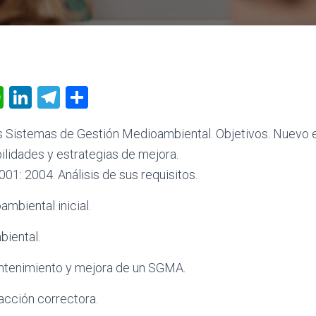
W
Li
T
C
h
nk
el
o
os Sistemas de Gestión Medioambiental. Objetivos. Nuevo 
at
e
e
m
ilidades y estrategias de mejora.
s
dI
gr
p
01: 2004. Análisis de sus requisitos.
A
n
a
ar
p
m
tir
ambiental inicial.
p
biental.
antenimiento y mejora de un SGMA.
acción correctora.